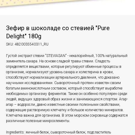
Зефир в шоколаде со стевией "Pure
Delight" 180g
SKU:
4820035540311_RU
Густой экстракт стевии "STEVIASAN" - некалорийный, 100% натуральный
заменитель сахара. На основе сладкой травы стевии. Сладость
определяется веществами, которые регулируют обменные процессы в
организме, нормализуют уровень сахара и холестерина в крови,
способствуют нормализации артериального давления, что доказано
научными исследованиями. Сывороточный протеин известен своим
богатым аминокислотным составом, который способствует выработке
необходимых организму ферментов. Также он особенно популярен среди
людей, ведущих здоровый образ жизни и занимающихся спортом. Агар-
агар – водоросли, давно известные своими полезными свойствами,
содержащие растворимую клетчатку и большое количество минералов.
Клетчатка важна для организма. В этом морском сокровище содержатся
различные полезные микроэлементы.
Ingredients: яичный белок, сывороточный белок, подсластитель